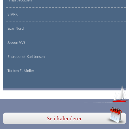
Frisør Jacobsen
STARK
Spar Nord
Jepsen VVS
Entrepenør Karl Jensen
Torben E. Møller
Se i kalenderen