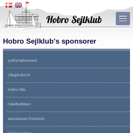
Hobro Sejlklub's sponsorer
Lystfartøjsmuseet
Lillegården El
Hobro Olie
Cykelbutikken
sparekassen Danmark