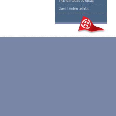
Tjekliste søsæt og optag
Gæst i Hobro sejlklub