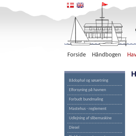
Forside
Håndbogen
Ha
H
Bådophal og søsætning
Elforsyning på havnen
Forbudt bundmaling
Mastehus - reglement
Udlejning af slibemaskine
Diesel