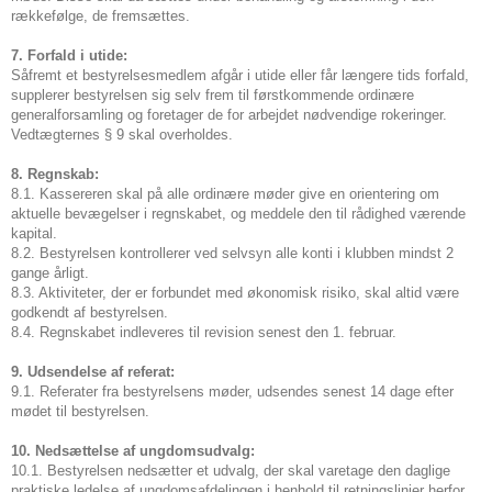
rækkefølge, de fremsættes.
7. Forfald i utide:
Såfremt et bestyrelsesmedlem afgår i utide eller får længere tids forfald,
supplerer bestyrelsen sig selv frem til førstkommende ordinære
generalforsamling og foretager de for arbejdet nødvendige rokeringer.
Vedtægternes § 9 skal overholdes.
8. Regnskab:
8.1. Kassereren skal på alle ordinære møder give en orientering om
aktuelle bevægelser i regnskabet, og meddele den til rådighed værende
kapital.
8.2. Bestyrelsen kontrollerer ved selvsyn alle konti i klubben mindst 2
gange årligt.
8.3. Aktiviteter, der er forbundet med økonomisk risiko, skal altid være
godkendt af bestyrelsen.
8.4. Regnskabet indleveres til revision senest den 1. februar.
9. Udsendelse af referat:
9.1. Referater fra bestyrelsens møder, udsendes senest 14 dage efter
mødet til bestyrelsen.
10. Nedsættelse af ungdomsudvalg:
10.1. Bestyrelsen nedsætter et udvalg, der skal varetage den daglige
praktiske ledelse af ungdomsafdelingen i henhold til retningslinier herfor.