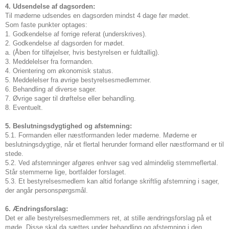
4. Udsendelse af dagsorden:
Til møderne udsendes en dagsorden mindst 4 dage før mødet.
Som faste punkter optages:
1. Godkendelse af forrige referat (underskrives).
2. Godkendelse af dagsorden for mødet.
a. (Åben for tilføjelser, hvis bestyrelsen er fuldtallig).
3. Meddelelser fra formanden.
4. Orientering om økonomisk status.
5. Meddelelser fra øvrige bestyrelsesmedlemmer.
6. Behandling af diverse sager.
7. Øvrige sager til drøftelse eller behandling.
8. Eventuelt.
5. Beslutningsdygtighed og afstemning:
5.1. Formanden eller næstformanden leder møderne. Møderne er
beslutningsdygtige, når et flertal herunder formand eller næstformand er til
stede.
5.2. Ved afstemninger afgøres enhver sag ved almindelig stemmeflertal.
Står stemmerne lige, bortfalder forslaget.
5.3. Et bestyrelsesmedlem kan altid forlange skriftlig afstemning i sager,
der angår personspørgsmål.
6. Ændringsforslag:
Det er alle bestyrelsesmedlemmers ret, at stille ændringsforslag på et
møde. Disse skal da sættes under behandling og afstemning i den