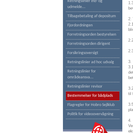
Retningslinier ind- og
1.
udmelde...
be
Tilbagebetaling af depositum
2. 
2.
Fjordordningen
bli
Forretningsorden bestyrelsen
2.
Forretningsorden dirigent
2.
Forsikringsoversigt
3.
Retningslinier ad hoc udvalg
3.
Retningslinier for
de
områdeansva...
be
Retningslinier revisor
3.
ti
Bestemmelser for bådplads
3.
Flagregler for Hobro Sejlklub
pl
Politik for videoovervågning
4.
Ve
ek