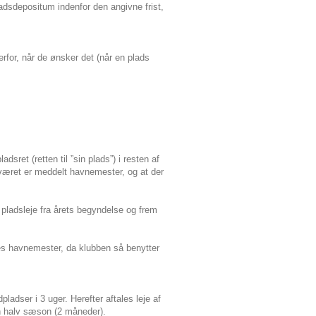
adsdepositum indenfor den angivne frist,
for, når de ønsker det (når en plads
sret (retten til ”sin plads”) i resten af
aværet er meddelt havnemester, og at der
 pladsleje fra årets begyndelse og frem
es havnemester, da klubben så benytter
adser i 3 uger. Herefter aftales leje af
en halv sæson (2 måneder).