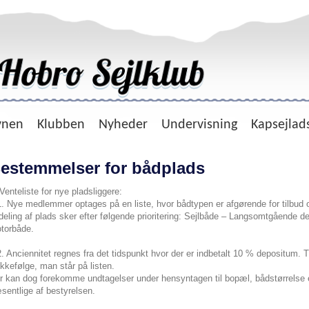
vnen
Klubben
Nyheder
Undervisning
Kapsejlad
estemmelser for bådplads
 Venteliste for nye pladsliggere:
1. Nye medlemmer optages på en liste, hvor bådtypen er afgørende for tilbud
ldeling af plads sker efter følgende prioritering: Sejlbåde – Langsomtgående 
torbåde.
2. Anciennitet regnes fra det tidspunkt hvor der er indbetalt 10 % depositum. Ti
kkefølge, man står på listen.
r kan dog forekomme undtagelser under hensyntagen til bopæl, bådstørrelse 
sentlige af bestyrelsen.