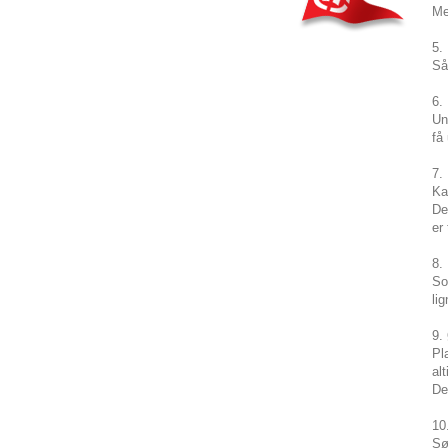
Me
5.
Så
6.
Un
få
7.
Ka
De
er
8.
So
li
9.
Pl
alt
De
10
Sø