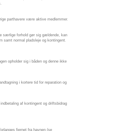
s.
øvrige parthavere være aktive medlemmer.
re særlige forhold gør sig gældende, kan
m samt normal pladsleje og kontingent.
ingen opholder sig i båden og denne ikke
tagning i kortere tid for reparation og
dbetaling af kontingent og driftsbidrag
orlanges fjernet fra havnen (se