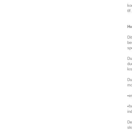
ko
tl
Hv
Di
be
sp
Du
du
kr
Du
mo
•e
•f
in
De
sk