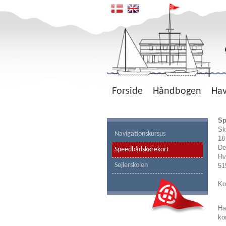
Forside
Håndbogen
Ha
Sp
Sk
Navigationskursus
18
De
Speedbådskørekort
Hv
Sejlerskolen
51
Kom
Ha
ko