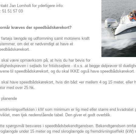
ntakt Jan Lomholt for yderligere info:
f.: 51 51 57 03
ornår kræves der speedbådskørekort?
t fartøjs længde og udformning samt motorens kraft
stemmer, om det er nødvendigt at have et
eedbådskørekort.
 skal være opmærksom på, at hvis du har bevis for
elighedsprøven i sejlads for fritidssejlere - d.v.s. at begge delprøver til duel
avene til speedbådskørekort, og du skal IKKE også have speedbådskørekort.
 skal have speedbådskørekort, hvis din båd: •er mellem 4 og 15 meter, eller 
tor med over 25 hk.
r planende
remdrivningseffekten i kW som minimum er lig med eller større end kvadratet p
dviklet, men tjek nedenstående tabel. Den giver et godt overblik.
tte spørgsmål besvares i speedbådsbekendtgørelsen. Bekendtgørelsen omfatte
roglængde under 15 meter og med skroglængde og fremdrivningseffekt (kW) som