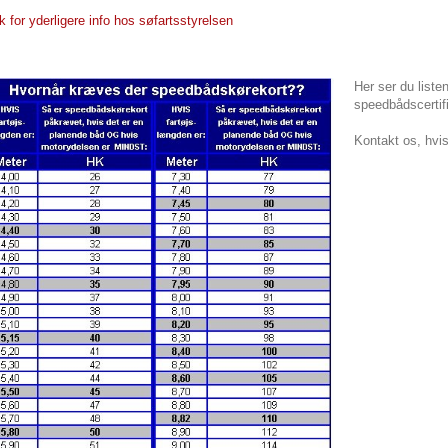
ik for yderligere info hos søfartsstyrelsen
Her ser du liste
speedbådscertifi
Kontakt os, hvi